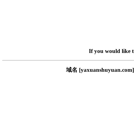
If you would like 
域名 [yaxuanshuyua